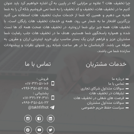
چرا تخفیف هات ؟ علاوه بر مزایایی که در پایین به آن اشاره خواهیم کرد باید عنوان
کنیم ما در تخفیف هات، تخفیف و کد تخفیف را به شما نمی فروشیم بلکه آن را به شما
هدیه می دهیم و همین که شما از خدمات سایت تخفیف هات استفاده می کنید
بزرگترین افتخار ما به شمار می رود. همه ی خدمات تخفیف هات رایگان است. با
تخفیف هات همه چیز برای شما ارزونتره. در تخفیف هات صحت همه کد ها تست
شده و همواره پاسخگوی شما هستیم. هدف ما در تخفیف هات جلب رضایت شما
مشتریان عزیز و فراهم کردن یک بستر مناسب برای خرید اینترنتی ارزان و مقرون به
صرفه می باشد. کارشناسان ما در هر ساعت شبانه روز شنوای نظرات و پیشنهادات
سازنده شما می باشند.
خدمات مشتریان
تماس با ما
درباره ما
فروش :
تماس با ما
017-321-51-106
سوالات متداول شرکای تجاری
0996-351-52-75
تبلیغات در تخفیف هات
پشتیبانی :
فرصت های شغلی در تخفیف هات
017-321-24-371
سوالات متداول مشتریان
0996-351-58-22
سیاست حفظ حریم خصوصی
@takhfifhot