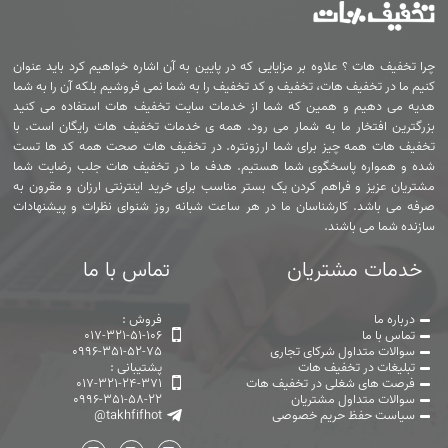
چرا تخفیف هات ؟ علاوه بر مزایایی که در پایین به آن اشاره خواهیم کرد باید عنوان
کنیم ما در تخفیف هات، تخفیف و کد تخفیف را به شما نمی فروشیم بلکه آن را به شما
هدیه می دهیم و همین که شما از خدمات سایت تخفیف هات استفاده می کنید
بزرگترین افتخار ما به شمار می رود. همه ی خدمات تخفیف هات رایگان است. با
تخفیف هات همه چیز برای شما ارزونتره. در تخفیف هات صحت همه کد ها تست
شده و همواره پاسخگوی شما هستیم. هدف ما در تخفیف هات جلب رضایت شما
مشتریان عزیز و فراهم کردن یک بستر مناسب برای خرید اینترنتی ارزان و مقرون به
صرفه می باشد. کارشناسان ما در هر ساعت شبانه روز شنوای نظرات و پیشنهادات
سازنده شما می باشند.
خدمات مشتریان
تماس با ما
درباره ما
فروش :
تماس با ما
017-321-51-106
سوالات متداول شرکای تجاری
0996-351-52-75
تبلیغات در تخفیف هات
پشتیبانی :
فرصت های شغلی در تخفیف هات
017-321-24-371
سوالات متداول مشتریان
0996-351-58-22
سیاست حفظ حریم خصوصی
@takhfifhot