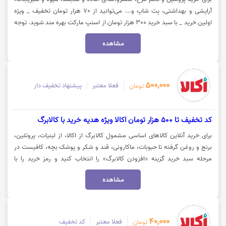
آرایشی و بهداشتی، پت شاپ و... می‌توانید از 70 هزار تومان تخفیف _ ویژه
اولین خرید _ با سبد خرید 300 هزار تومان از اسنپ مارکت بهره مند شوید. توجه
داشته باشید این کد تخفیف، برای کالاهای تخفیف نارنجی فعال نیست. جهت
مشاهده
استفاده از کد تخفیف اسنپ مارکت، روی گزینه "خرید کنید" کلیک نمایید.
500,000
فعلا معتبر
پیشنهاد تخفیف دار
تومان
کد تخفیف تا 500 هزار تومان اکالا ویژه هدیه خرید با کالابرگ
برای خرید آنلاین کالاهای اساسی مشمول کالابرگ از اکالا، از لبنیات، پروتئین،
برنج و روغن گرفته تا حبوبات، ماکارونی، قند و شکر و پوشک بچه، کافیست در
مرحله سبد خرید گزینه «افزودن کالابرگ» را انتخاب کنید و رمز خرید را با
شماره‌گیری *500*1463# یا از پیام‌رسان بله دریافت کنید. با تکمیل خرید، تا ۲
مشاهده
روز بعد یک کد تخفیف (تا 500 هزار تومان) برای شما پیامک می‌شود که
می‌توانید در خرید بعدی خود از همین مجموعه از آن استفاده کنید. جهت خرید
با کالابرگ و دریافت کد تخفیف از اکالا، روی گزینه «خرید کنید» کلیک نمایید.
40,000
فعلا معتبر
کد تخفیف
تومان