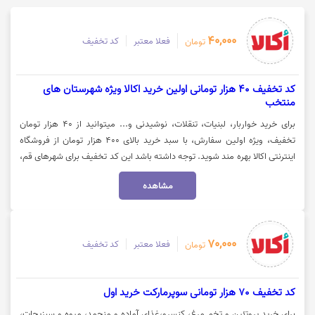
40,000
فعلا معتبر
کد تخفیف
تومان
کد تخفیف 40 هزار تومانی اولین خرید اکالا ویژه شهرستان های
منتخب
برای خرید خواربار، لبنیات، تنقلات، نوشیدنی و... میتوانید از 40 هزار تومان
تخفیف، ویژه اولین سفارش، با سبد خرید بالای 400 هزار تومان از فروشگاه
اینترنتی اکالا بهره مند شوید. توجه داشته باشد این کد تخفیف برای شهرهای قم،
کرمانشاه، همدان، تبریز، یزد، خرم آباد، بیرجند، قزوین، کاشان، سمنان، ارومیه و
مشاهده
مشهد فعال میباشد. جهت استفاده از تخفیف روی گزینه "خرید کنید" کلیک
نمایید.
70,000
فعلا معتبر
کد تخفیف
تومان
کد تخفیف 70 هزار تومانی سوپرمارکت خرید اول
برای خرید پروتئین و تخم مرغ، کنسرو،غذای آماده و منجمد، میوه و سبزیجات،