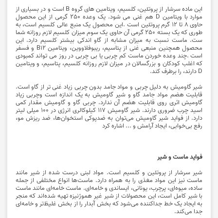
این ماده سرشار از پروتئین، کلسیم، ویتامین های گروه B است و در بسیاری از
موارد با ویتامین D هم غنی می شود. یک وعده 250 گرمی از این محصول
حاوی 8 تا 12 گرم پروتئین است .این محصول یک منبع عالی کلسیم است، به
طوری که یک بسته 250 گرمی آن حاوی یک سوم میزان کلسیم لازم روزانه شما
ست. ماست نسبت به میزان مشابه از گاو اندکی بیشتر کلسیم دارد. این
محصول همچنین منبعی غنی از پتاسیم، ریبوفلاووین، ویتامین B12 و فسفر
است .چند وعده خوردن ماست کم چربی یا بی چربی در روز می تواند کمبودی
که اغلب کودکان و بزرگسالان در میزان لازم روزانه کلسیم، پتاسیم، و ویتامین
D دارند، را برطرف کند.
شیر گاومیش به دلیل چربی و مواد جامد بدون چربی زیاد غنی تر از گاو است.
قابلیت هضم مواد جامد گاو و شیر گاومیش به یک اندازه است وچربی زیاد
گاومیش اثری روی قابلیت هضم آن ندارد. چربی گاو و گاومیش مقدار کمی
اسید چرب ضروری دارند. شیر گاومیش 117 کیلوکالری انرژی در 100 میلی لیتر
دارد. از فواید شیر گاومیش می‌توان به ضدپوکی استخوان‌ها، ضد ریزش مو،
رفع بی‌خوابی، ایجاد آرامش و ... اشاره کرد
فواید ماست و شیر
شیر سرشار از پروتئین و کلسیم است. مواد لبنی درست شده از شیر مانند
ماست نیز این
مواد مغذی
را به همراه دارد. ماست‌ها انواع مختلفی از جمله
ساده، میوه‌ای، پرچرب، یونانی، ایساندی و خامه‌ای. ماست خامه‌ای مانند ماست
با شیر کامل است، این محصولات از شیر غیر هموژنیزه تهیه شده‌اند که منجر
به ایجاد یک خط جداکننده می‌شود که بخش آبدار را از بخش غلیظ‌تر و خامه‌ای
جدا می‌کند.