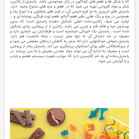
که با شکل ها و طعم های گوناگون در بازار موجودمی باشد. پاستیل،از ژلاتین،
شکر و مواد افزودنی تهیه می شود که در طعم و مزه های متنوع وجود دارد.
پاستیل های امروزی به جز فرم خرسی آن، در فرم های متفاوتی و با تنوع زیاد و
همچنین در مزه و رنگ هایی نظیر طعم آلبالو، طعم توت فرنگی، نوشابه ای و...
تولید می شود. ژلاتین،ماده اصلی تشکیل دهنده پاستیل است که بدون
بو،بدون مزه و فاقد قند و چربی می باشد. ژلاتین از از پروتئین زیادی تشکیل
شده است . پاستیل یک خوراکی خوشمزه است و طرفداران بی شماری دارد و
مصرف در حد اعتدال آن نه تنها مضر نیست ، بلکه خاصیت هم دارد.
پاستیل،خواص ضدالتهابی دارد که منجر به کاهش دردهای مفصلی می شود و
از بروزاختلالاتی نظیر پوکی استخوان پیشگیری می کند. پاستیل رشار از پروتئین
است و مصرف به اندازه آن می تواند مواد معدنی مفیدی را به بدن برساند .در
پاستیل،ماده ای به نام گلایسین دارد که موجب تقویت سیستم هضم و جذب
و یا گوارش می شود.