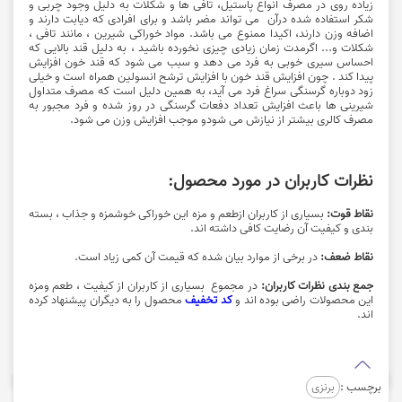
زیاده روی در مصرف انواع پاستیل، تافی ها و شکلات به دلیل وجود چربی و
شکر استفاده شده درآن می تواند مضر باشد و برای افرادی که دیابت دارند و
اضافه وزن دارند، اکیدا ممنوع می باشد
. مواد خوراکی شیرین
، مانند تافی ،
شکلات و... اگرمدت زمان زیادی چیزی نخورده باشید ، به دلیل قند بالایی که
احساس سیری خوبی به فرد می دهد و سبب می شود که قند خون افزایش
پیدا کند . چون افزایش قند خون با افزایش ترشح انسولین همراه است و خیلی
زود دوباره گرسنگی سراغ فرد می آید، به همین دلیل است که مصرف متداول
شیرینی ها باعث افزایش تعداد دفعات گرسنگی در روز شده و فرد مجبور به
مصرف کالری بیشتر از نیازش می شودو موجب افزایش وزن می شود.
نظرات کاربران در مورد محصول:
نقاط قوت:
بسیاری از کاربران ازطعم و مزه این خوراکی خوشمزه و جذاب ، بسته
بندی و کیفیت آن رضایت کافی داشته اند.
نقاط ضعف:
در برخی از موارد بیان شده که قیمت آن کمی زیاد است.
جمع بندی نظرات کاربران:
در مجموع بسیاری از کاربران از کیفیت ، طعم ومزه
این محصولات راضی بوده اند و
کد تخفیف
محصول را به دیگران پیشنهاد کرده
اند.
برچسب :
برنزی