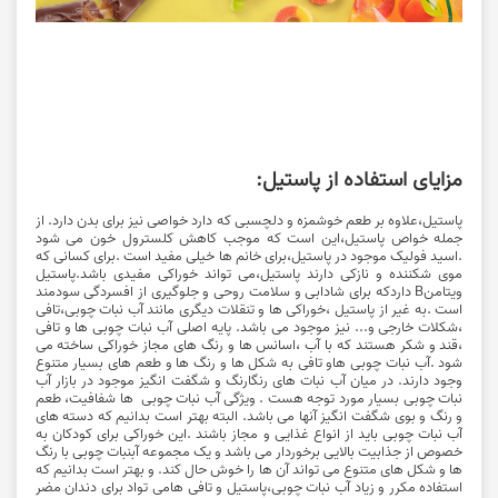
مزایای استفاده از پاستیل:
پاستیل،علاوه بر طعم خوشمزه و دلچسبی که دارد خواصی نیز برای بدن دارد. از
جمله خواص پاستیل،این است که موجب کاهش کلسترول خون می شود
.اسید فولیک موجود در پاستیل،برای خانم ها خیلی مفید است .برای کسانی که
موی شکننده و نازکی دارند پاستیل،می تواند خوراکی مفیدی باشد.پاستیل
ویتامنB داردکه برای شادابی و سلامت روحی و جلوگیری از افسردگی سودمند
است .به غیر از پاستیل ،خوراکی ها و تنقلات دیگری مانند آب نبات چوبی،تافی
،شکلات خارجی و... نیز موجود می باشد. پایه اصلی آب نبات چوبی ها و تافی
،قند و شکر هستند که با آب ،اسانس ها و رنگ های مجاز خوراکی ساخته می
شود .آب نبات چوبی هاو تافی به شکل ها و رنگ ها و طعم های بسیار متنوع
وجود دارند. در میان آب نبات های رنگارنگ و شگفت انگیز موجود در بازار آب
نبات چوبی بسیار مورد توجه هست . ویژگی آب نبات چوبی ها شفافیت، طعم
و رنگ و بوی شگفت انگیز آنها می باشد. البته بهتر است بدانیم که دسته های
آب نبات چوبی باید از انواع غذایی و مجاز باشند .این خوراکی برای کودکان به
خصوص از جذابیت بالایی برخوردار می باشد و یک مجموعه آبنبات چوبی با رنگ
ها و شکل های متنوع می تواند آن ها را خوش حال کند. و بهتر است بدانیم که
استفاده مکرر و زیاد آب نبات چوبی،پاستیل و تافی هامی تواد برای دندان مضر