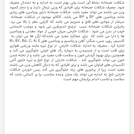
شکلات صبحانه نشاط آور است ولی بهتر است به اندازه و به اعتدال مصرف
شود. مصرف شکلات صبحانه برای افرادی که وزنی نرمال دارند و یا دچار کمبود
وزن می باشند می تواند مفید باشد. شکلات صبحانه دارای ویتامین های زیادی
مانند ویتامین های B2 و B3 می باشد. کاکائو موجود در شکلات صبحانه
سرشار از موادی نظیر قلع و منیزیم می باشد که کارایی مغز را بالا می برد.
بنابراین شکلات صبحانه سبب ترشح اندورفین می شود و موجب احساس
خوب در بدن می شود . شکلات خارجی میزان خوبی از مواد معدنی و ویتامین
ها را دارا می باشد که برای عملکرد مفید می باشدکه ازآن ها می توان به
کلسیم، روی، مس، منگنز، آهن و پتاسیم و ویتامین های B1، B2، B5، C، A، E
اشاره کرد . مصرف به اندازه شکلات خارجی از نوع تیره مانند ورزشی هوازی
برای قلب است و از چسبیدن به دیواره رگ های خونی جلوگیری می کند و
همچنین برای بهبود گردش خون و سلامت قلب مفید می باشد و از لخته شدن
خون می تواند جلوگیری کند . شکلات خارجی از نوع تلخ و تیره حاوی آنتی
اکسیدان های فراوان می باشد و برای افرادی که به دنبال کاهش وزن می باشند
مفید است زیرا از پرخوری های زیاد جلوگیری می کند .پس خوردن شکلات
خارجی تلخ به اندازه می تواند یک میان وعده مناسب برا ی کسانی باشد که
سلامت و تناسب اندام برایشان مهم است.