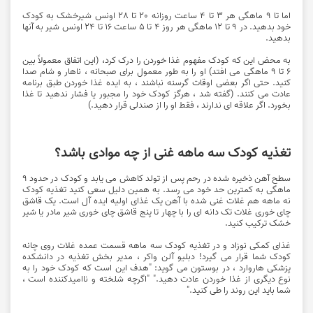
اما تا 9 ماهگی هر 3 تا 4 ساعت روزانه 20 تا 28 اونس شیرخشک به کودک
خود بدهید. در 9 تا 12 ماهگی هر روز 4 تا 5 ساعت 16 تا 24 اونس شیر به آنها
بدهید.
به محض این که کودک مفهوم غذا خوردن را درک کرد، (این اتفاق معمولاً بین
6 تا 9 ماهگی می افتد) او را به طور معمول برای صبحانه ، ناهار و شام صدا
کنید. حتی اگر بعضی اوقات گرسنه نباشند ، به ایده غذا خوردن طبق برنامه
عادت می کنند. (گفته شد ، هرگز کودک خود را مجبور یا فشار ندهید تا غذا
بخورد. اگر علاقه ای ندارند ، فقط او را از صندلی قرار دهید.)
تغذیه کودک سه ماهه غنی از چه موادی باشد؟
سطح آهن ذخیره شده در رحم پس از تولد کاهش می یابد و کودک در حدود 9
ماهگی به کمترین حد خود می رسد. به همین دلیل سعی کنید تغذیه کودک
نه ماهه هم غلات غنی شده با آهن یک غذای اولیه ایده آل است. یک قاشق
چای خوری غلات تک دانه ای را با چهار تا پنج قاشق چای خوری شیر مادر یا شیر
خشک ترکیب کنید.
غذای کمکی نوزاد و در تغذیه کودک سه ماهه قسمت عمده غلات روی چانه
کودک شما قرار می گیرد! دبلیو آلن واکر ، مدیر بخش تغذیه در دانشکده
پزشکی هاروارد ، در بوستون می گوید: "هدف این است که کودک خود را به
نوع دیگری از غذا خوردن عادت دهید." "اگرچه شلخته و ناامیدکننده است ،
شما باید این روند را طی کنید."