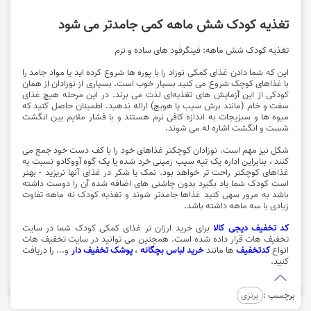
تغذیه کودک شش ماهه کمی جامدتر می شود
تغذیه کودک شش ماهه: فینگرفود های ساده و نرم
این که شما دادن غذای کمکی نوزاد را با پوره ها شروع کرده اید یا مواد جامد را
با غذاهای کوچک شروع می کنید بسیار خوب است. بسیاری از نوزادان از همان
کودکی از این آزمایش های تغذیه‌ای لذت می برند. در این مرحله هیچ غذای
سفت و خام (مانند برش سیب یا هویج) ارائه ندهید. اطمینان حاصل کنید که
میوه ها و سبزیجات به اندازه کافی نرم هستند و با فشار ملایم بین انگشت
شست و انگشت اشاره له می شوند.
شکل نیز مهم است. نوزادان کوچکتر غذاهای خود را با کف دست خود جمع می
کنند ، بنابراین اداره یک تپه سیب زمینی خرد شده یا یک گوه آووکادو نسبت به
غذاهای کوچکتر راحت تر خواهد بود. نمک یا شکر در غذای آنها نریزید - بهتر
است کودک شما یاد بگیرد بدون چاشنی های اضافه شده آن را دوست داشته
باشد به مرور سهی کنید غذاها جامدتر شوند و تغذیه کودک نه ماهه تفاوت
زیادی با سه ماهه داشته باشد.
کد تخفیف دیجی کالا
برای خرید ارزان تر غذای کمکی کودک شما در سایت
تخفیف هات قرار داده شده است. همچنین می توانید در سایت تخفیف هات
انواع
کدتخفیف
ها مانند
خرید لباس بچگانه
،
پوشک تخفیف دار
و... را دریافت
کنید.
برچسب :
برنزی