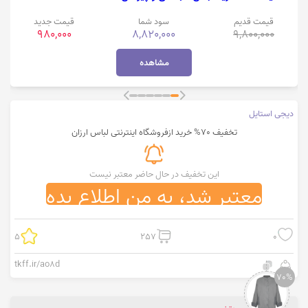
قیمت قدیم
سود شما
قیمت جدید
980,000
8,820,000
9,800,000
مشاهده
دیجی استایل
تخفیف 70% خرید ازفروشگاه اینترنتی لباس ارزان
این تخفیف در حال حاضر معتبر نیست
معتبر شد، به من اطلاع بده
5
257
0
tkff.ir/ao8d
70%