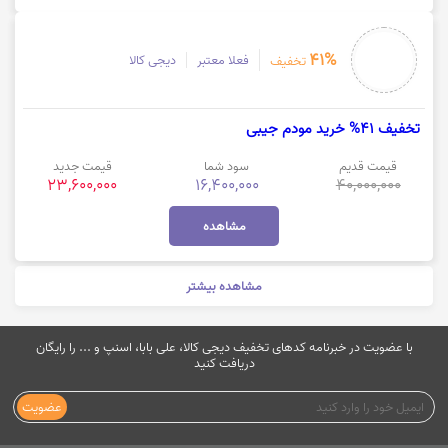
41%
فعلا معتبر
دیجی کالا
تخفیف
تخفیف 41% خرید مودم جیبی
قیمت قدیم
سود شما
قیمت جدید
23,600,000
16,400,000
40,000,000
مشاهده
مشاهده بیشتر
با عضویت در خبرنامه کدهای تخفیف دیجی کالا، علی بابا، اسنپ و ... را رایگان
دریافت کنید
عضویت