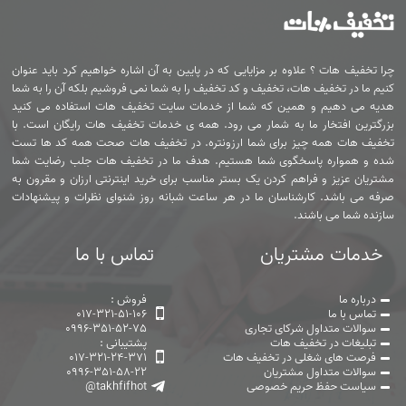
چرا تخفیف هات ؟ علاوه بر مزایایی که در پایین به آن اشاره خواهیم کرد باید عنوان
کنیم ما در تخفیف هات، تخفیف و کد تخفیف را به شما نمی فروشیم بلکه آن را به شما
هدیه می دهیم و همین که شما از خدمات سایت تخفیف هات استفاده می کنید
بزرگترین افتخار ما به شمار می رود. همه ی خدمات تخفیف هات رایگان است. با
تخفیف هات همه چیز برای شما ارزونتره. در تخفیف هات صحت همه کد ها تست
شده و همواره پاسخگوی شما هستیم. هدف ما در تخفیف هات جلب رضایت شما
مشتریان عزیز و فراهم کردن یک بستر مناسب برای خرید اینترنتی ارزان و مقرون به
صرفه می باشد. کارشناسان ما در هر ساعت شبانه روز شنوای نظرات و پیشنهادات
سازنده شما می باشند.
خدمات مشتریان
تماس با ما
درباره ما
فروش :
تماس با ما
017-321-51-106
سوالات متداول شرکای تجاری
0996-351-52-75
تبلیغات در تخفیف هات
پشتیبانی :
فرصت های شغلی در تخفیف هات
017-321-24-371
سوالات متداول مشتریان
0996-351-58-22
سیاست حفظ حریم خصوصی
@takhfifhot