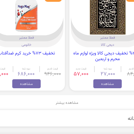
فعلا معتبر
فعلا معتبر
دیجی کالا
خانومی
تا 32% تخفیف دیجی کالا ویژه لوازم ماه
تخفیف 73% خرید کرم ضدآفتاب
محرم و اربعین
قدیم
سود شما
قیمت جدید
قیمت قدیم
سود شما
قیمت 
,000
686,000
946,000
57,000
27,000
84
مشاهده
مشاهده
مشاهده بیشتر