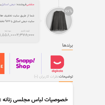
منقضی
فروشنده:
دیجی استایل
بر
66%
شما از طریق سایت تخفیف هات ب
سایت دیجی استایل با 66% تخفیف انجام دهید.
قیمت قدیم
سود شما
1,558,000
2,378,000
برندها
توضیحات
نظرات کاربران
(0)
خصوصیات لباس مجلسی زنانه :