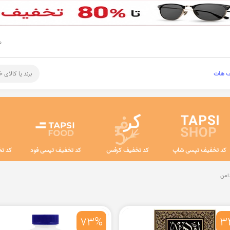
م
ف هات
برند یا کالای 
کد تخفیف تپسی شاپ
کد تخفیف کرفس
کد تخفیف تپسی فود
کد تخ
امن
73%
3