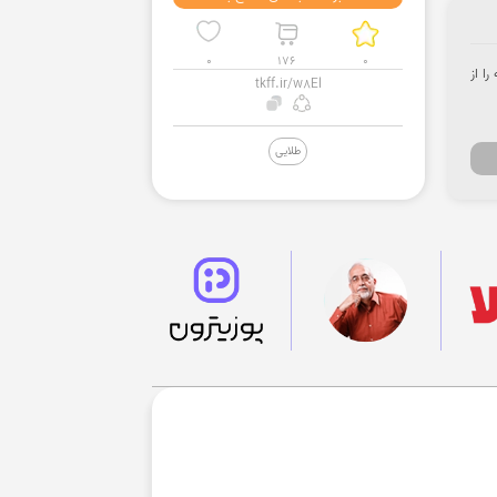
0
176
0
ا از
tkff.ir/w8El
طلایی