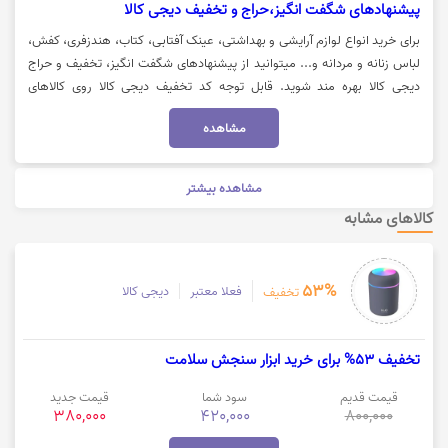
پیشنهادهای شگفت انگیز،حراج و تخفیف دیجی کالا
برای خرید انواع لوازم آرایشی و بهداشتی، عینک آفتابی، کتاب، هندزفری، کفش،
لباس زنانه و مردانه و... میتوانید از پیشنهادهای شگفت انگیز، تخفیف و حراج
دیجی کالا بهره مند شوید. قابل توجه کد تخفیف دیجی کالا روی کالاهای
شگفت‌انگیز اعمال نمی‌شود زیرا این کالاها خودشان درصد تخفیف بالایی دارند.
مشاهده
جهت استفاده از تخفیف پیشنهادهای شگفت انگیز دیجی کالا روی گزینه "خرید
کنید" کلیک نمایید.
مشاهده بیشتر
کالاهای مشابه
53%
فعلا معتبر
دیجی کالا
تخفیف
تخفیف 53% برای خرید ابزار سنجش سلامت
قیمت قدیم
سود شما
قیمت جدید
380,000
420,000
800,000