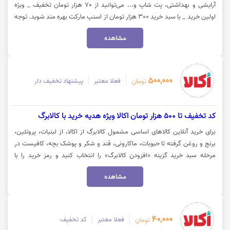
آرایشی و بهداشتی، پت شاپ و... می‌توانید از 70 هزار تومان تخفیف _ ویژه
اولین خرید _ با سبد خرید 300 هزار تومان از اسنپ مارکت بهره مند شوید. توجه
داشته باشید این کد تخفیف، برای کالاهای تخفیف نارنجی فعال نیست. جهت
مشاهده
استفاده از کد تخفیف اسنپ مارکت، روی گزینه "خرید کنید" کلیک نمایید.
500,000
فعلا معتبر
پیشنهاد تخفیف دار
تومان
کد تخفیف تا 500 هزار تومان اکالا ویژه هدیه خرید با کالابرگ
برای خرید آنلاین کالاهای اساسی مشمول کالابرگ از اکالا، از لبنیات، پروتئین،
برنج و روغن گرفته تا حبوبات، ماکارونی، قند و شکر و پوشک بچه، کافیست در
مرحله سبد خرید گزینه «افزودن کالابرگ» را انتخاب کنید و رمز خرید را با
شماره‌گیری *500*1463# یا از پیام‌رسان بله دریافت کنید. با تکمیل خرید، تا ۲
مشاهده
روز بعد یک کد تخفیف (تا 500 هزار تومان) برای شما پیامک می‌شود که
می‌توانید در خرید بعدی خود از همین مجموعه از آن استفاده کنید. جهت خرید
با کالابرگ و دریافت کد تخفیف از اکالا، روی گزینه «خرید کنید» کلیک نمایید.
40,000
فعلا معتبر
کد تخفیف
تومان