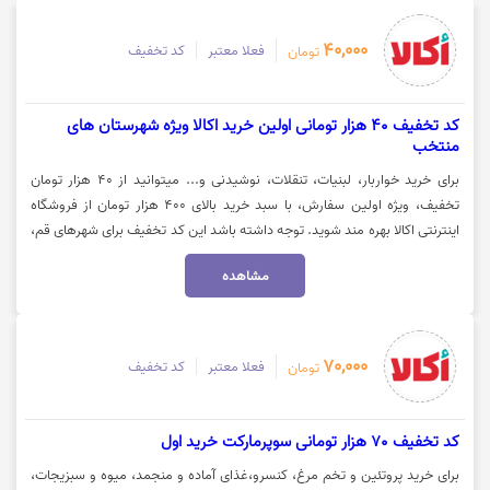
40,000
فعلا معتبر
کد تخفیف
تومان
کد تخفیف 40 هزار تومانی اولین خرید اکالا ویژه شهرستان های
منتخب
برای خرید خواربار، لبنیات، تنقلات، نوشیدنی و... میتوانید از 40 هزار تومان
تخفیف، ویژه اولین سفارش، با سبد خرید بالای 400 هزار تومان از فروشگاه
اینترنتی اکالا بهره مند شوید. توجه داشته باشد این کد تخفیف برای شهرهای قم،
کرمانشاه، همدان، تبریز، یزد، خرم آباد، بیرجند، قزوین، کاشان، سمنان، ارومیه و
مشاهده
مشهد فعال میباشد. جهت استفاده از تخفیف روی گزینه "خرید کنید" کلیک
نمایید.
70,000
فعلا معتبر
کد تخفیف
تومان
کد تخفیف 70 هزار تومانی سوپرمارکت خرید اول
برای خرید پروتئین و تخم مرغ، کنسرو،غذای آماده و منجمد، میوه و سبزیجات،