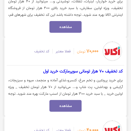
برای خرید خواربار، لبنیات، تنقلات، نوشیدنی و... میتوانید از 40 هزار تومان
تخفیف، ویژه اولین سفارش، با سبد خرید بالای 400 هزار تومان از فروشگاه
اینترنتی اکالا بهره مند شوید. توجه داشته باشد این کد تخفیف برای شهرهای قم،
کرمانشاه، همدان، تبریز، یزد، خرم آباد، بیرجند، قزوین، کاشان، سمنان، ارومیه و
مشاهده
مشهد فعال میباشد. جهت استفاده از تخفیف روی گزینه "خرید کنید" کلیک
نمایید.
70,000
فعلا معتبر
کد تخفیف
تومان
کد تخفیف 70 هزار تومانی سوپرمارکت خرید اول
برای خرید پروتئین و تخم مرغ، کنسرو،غذای آماده و منجمد، میوه و سبزیجات،
آرایشی و بهداشتی، پت شاپ و... می‌توانید از 70 هزار تومان تخفیف _ ویژه
اولین خرید _ با سبد خرید 300 هزار تومان از اسنپ مارکت بهره مند شوید. توجه
داشته باشید این کد تخفیف، برای کالاهای تخفیف نارنجی فعال نیست. جهت
مشاهده
استفاده از کد تخفیف اسنپ مارکت، روی گزینه "خرید کنید" کلیک نمایید.
40,000
فعلا معتبر
کد تخفیف
تومان