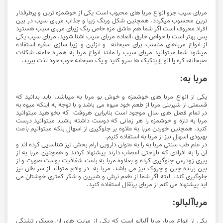
مربای سیب جزو انواع مربا های محبوب است یکی از خوشمزه ترین و پرطرفدار
ترین محسوب میگردد. همچنین شکل ورنگ زیبا و جذاب مربای سیب در بین
افراد معروف است اگر شما هم عاشق مزه خاص رنگ زیبای مربای سیب هستید
پس بهتر است با خواص خارق .العاده مربای سیب اشنا شوید. مربای سیب یکی
از انواع مرباهای مناسب برای صبحانه و تزئین و زیبا سازی سفره استفاده
میشود شما میتوانید مربای سیب را مانند انواع مربا به همراه خامه، شکلات
صبحانه، کره یا انواع پنکیک ها سرو کنید و یک صبحانه خوب خود لذت ببرید.
مربا به:
یکی از انواع مربا های خوشمزه و خوش بو مربا به میباشد. باید بدانید که
قسمتی از شیرینی مربا از طعم خود میوه می باشد و با توجه به اینکه میوه به
در تمام فصل های سال موجود است بنابراین هروقت که بخواهید میتوانید
مربا به تازه و خوشمزه را هر زمانی که دوست داشته باشید میتوانید درست
کنید. همچنین خوردن مربا به علاوه بر جلوگیری از اسهال بلکه میتوانیم باعث
بهبودی اسهال نیز از مربا به استفاده کنیم.
در علم طب سنتی مربا به را به عنوان دارویی ارام بخش نیز شناسایی کرده اند و
ان را به افرادی که ناراحتی اعصاب دارند پیشنهاد کردند و همچنین مربا به از
پیری زودرس جلوگیری کرده و بعلاوه مربا به باعث شفافیت پوست صورت و از
بین برنده چین و چروک نیز می باشد. مربا به در واقع متواند از سر طان نیز
جلوگیری کند. البته اگر شما از طعم ترش و شیرین و شکر کمتری خوشتان می
اید پیشنهاد می کنم از مربای پرتقال استفاده کنید.
مرباآلبالو:
یکی از انواع مربا، مربا آلبالو است که یکی از مزیت های ان مسکن تشنگی