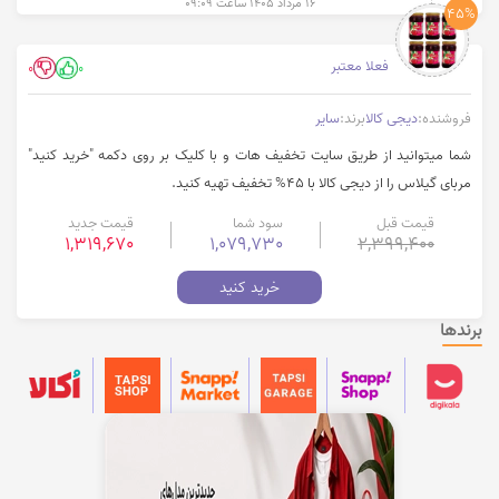
۱۶ مرداد ۱۴۰۵ ساعت ۰۹:۰۹
45%
فعلا معتبر
0
0
فروشنده:
دیجی کالا
برند:
سایر
شما میتوانید از طریق سایت تخفیف هات و با کلیک بر روی دکمه "خرید کنید"
مربای گیلاس را از دیجی کالا با 45% تخفیف تهیه کنید.
قیمت قبل
سود شما
قیمت جدید
1,319,670
1,079,730
2,399,400
خرید کنید
برندها