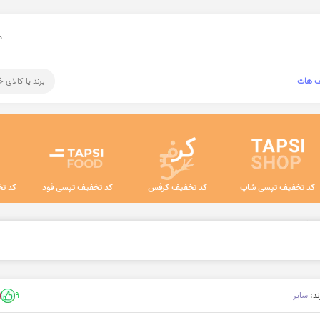
م
ف هات
برند یا کالای 
کد تخفیف تپسی شاپ
کد تخفیف کرفس
کد تخفیف تپسی فود
کد تخ
 و پخت و پز
ند:
سایر
9