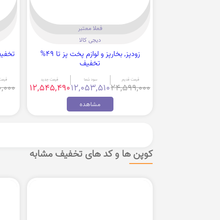
فعلا معتبر
دیجی کالا
زودپز, بخارپز و لوازم پخت پز تا 49%
تخفیف 57% خرید سرویس 
تخفیف
قیمت قدیم
سود شما
قیمت جدید
قیمت
0,000
12,545,490
12,053,510
24,599,000
مشاهده
کوپن ها و کد های تخفیف مشابه