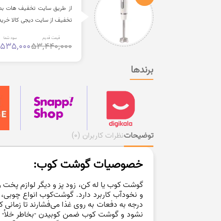
تخفیف از سایت دیجی کالا خرید
قیمت قدیم
سود شما
,535,000
53,440,000
برندها
توضیحات
نظرات کاربران
(0)
خصوصیات گوشت کوب:
گوشت کوب یا
له کن
،
زود پز و دیگر لوازم پخت و
و نخودآب کاربرد دارد. گوشت‌کوب انواع چوبی، پ
درجه به دفعات به روی غذا می‌فشارند تا زمان
نشود و گوشت کوب ضمن کوبیدن -بخاطر خلأ- به