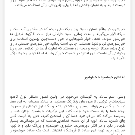
دوست دارند و به عنوان چاشنی غذا یا برای تزئین‌اش از آن استفاده می‌کنند.
خیارشور، در واقع همان نسبتا ریز و یکدستی بوده که در مقداری آب نمک و
سرکه قرار می‌گیرند و مدت زمانی نسبتا طولانی نیاز است تا آن‌ها تبدیل به
خیارشور شوند. قطعا، خیار شورهایی با خیار دست‌چین بهترین انتخاب برای
خیارشورهای ترد و لذیذ هستند. جالب است بدانید خیار شورهای صنعتی دارای
انواع ویژه، ممتاز، درجه و درجه دو هستند که تفاوت آن‌ها در اندازه‌ی خیار، ریز
و درشتی آن‌هاست. این اندازه در کیفیت خوراکی‌ها به لحاظ تردی و خوشمزگی
تاثیر دارد.
غذاهای خوشمزه با خیارشور
وقتی اسم سالاد به گوشتان می‌خورد در اولین تصور منتظر انواع کاهو،
سبزیجات یا ترکیبی از میوه‌های رنگارنگ هستید اما سالاد همیشه به این معنا
نیست و گاهی می‌تواند بسیار پر ملات‌تر باشد و نگاه اول توده‌ای از سس‌ها
توجه شما را به سمت خود جلب کند. این ترکیبات خوشمزه، چنان شما را
وسوسه می‌کند که می‌خواهید حتما آن را امتحان کنید، حتی به قیمت کمی
چاق شدن، سالاد الویه از آن دسته غذاهایی‌هاست که در مهمانی‌ها بسیار
طرف‌دار دارد و در اکثر دورهمی‌ها حضوری خوشمزه و پررنگ دارد و با تهیه
خیارشور برای تهیه این سالاد از فروشگاه اینترنتی لذت یک سالاد خوشمزه را
امتحان کنید.