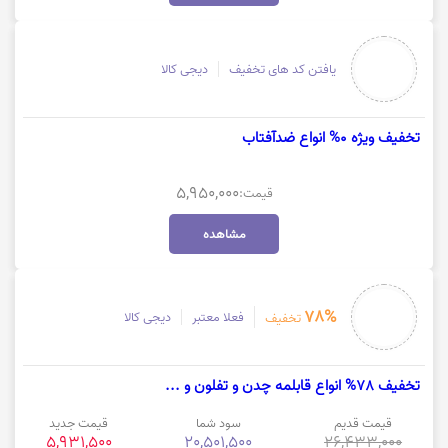
یافتن کد های تخفیف
دیجی کالا
تخفیف ویژه 0% انواع ضدآفتاب
5,950,000
قیمت:
مشاهده
78%
فعلا معتبر
دیجی کالا
تخفیف
تخفیف 78% انواع قابلمه چدن و تفلون و ...
قیمت قدیم
سود شما
قیمت جدید
5,931,500
20,501,500
26,433,000