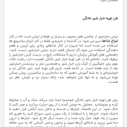
طرز تهیه خیار شور خانگی
ترشی خیارشور از چاشنی های محبوب و بسیار پر طرفدار ایرانی است که در کنار
انواع غذاها
سرو می شود. در گذشته از خیارشور فقط در کنار انواع ساندویچ ها
استفاده می شده است اما امروزه در کنار غذاهای زیادی برای تزیین و طعم
دهندگی استفاده می شود.اگر امسال قصد دارید ترشی خیارشور درست کنید،
راهنمایی های کوچکی برایتان داریم تا مشکلات رایج در درست کردن خیارشور را
برطرف کنید. نکته‌ای که در طرز تهیه خیار شور خانگی اهمیت دارد، رعایت نکات
مهم برای جلوگیری از کپک زدن خیار شور و همچنین شل و نرم‌نشدن خیارشور
بعد از چند هفته است. در ادامه قصد داریم طرز تهیه خیار شور خانگی ترد و
خوشمزه‌ای را به شما آموزش دهیم که به ساده‌ترین و سالم‌ترین روش ممکن
تهیه می‌شود و نه تنها شل نخواهد شد، بلکه بسیار ترد و خوش عطر نیز
هست.
برای طرز تهیه خیار شور خانگی خوشمزه ابتدا باید سرکه، نمک و آب را مخلوط
کرده و بجوشانید. محلول به جوش آمده را از روی حرارت بردارید و صبر کنید تا
خنک شود. در این فاصله، خیارها را شسته و داخل سبد آبکش قرار دهید تا
خشک شوند. خیارها را با استفاده از یک سوزن تمیز، سوراخ کنید به طوری که
سوزن از یک طرف خیار وارد شده و از سمت دیگر خارج شود. خیارها را درون
دبه تمیز بریزید و لابه‌لای آن‌ها شوید و ترخون و حتی کسانی که به سیر علاقه
دارند سیر قرار دهید. سیرها را پوست گرفته و همراه با فلفل‌های تند داخل دبه