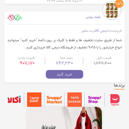
۱۷ مرداد ۱۴۰۵ ساعت ۲۳:۴۹
45%
فعلا معتبر
0
5
فروشنده:
دیجی کالا
برند:
سایر
شما از طریق سایت تخفیف ها و فقط با کلیک بر روی دکمه "خرید کنید" میتوانید
انواع خیارشور را با 45% تخفیف از فروشگاه دیجی کالا خریداری کنید.
قیمت قبل
سود شما
قیمت جدید
907,170
742,230
1,649,400
خرید کنید
برندها