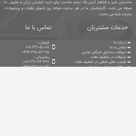
مشتریان عزیز و فراهم کردن یک بستر مناسب برای خرید اینترنتی ارزان و مقرون به
صرفه می باشد. کارشناسان ما در هر ساعت شبانه روز شنوای نظرات و پیشنهادات
سازنده شما می باشند.
خدمات مشتریان
تماس با ما
درباره ما
فروش :
تماس با ما
017-321-51-106
سوالات متداول شرکای تجاری
0996-351-52-75
تبلیغات در تخفیف هات
پشتیبانی :
فرصت های شغلی در تخفیف هات
017-321-24-371
سوالات متداول مشتریان
0996-351-58-22
سیاست حفظ حریم خصوصی
@takhfifhot
کد تخفیف
کد تخفیف
کد تخفیف
کد تخفیف
اسنپ
کارنامه
اسنپ فود
تپسی
کد تخفیف
کد تخفیف دکتر
کد تخفیف
کد تخفیف
تکنولایف
کرمانی
تپسی فود
کرفس
کد تخفیف
کد تخفیف
کد تخفیف