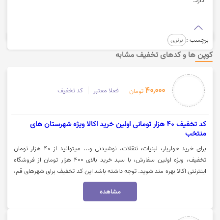
برچسب :
برنزی
کوپن ها و کدهای تخفیف مشابه
40,000
فعلا معتبر
کد تخفیف
تومان
کد تخفیف 40 هزار تومانی اولین خرید اکالا ویژه شهرستان های
منتخب
برای خرید خواربار، لبنیات، تنقلات، نوشیدنی و... میتوانید از 40 هزار تومان
تخفیف، ویژه اولین سفارش، با سبد خرید بالای 400 هزار تومان از فروشگاه
اینترنتی اکالا بهره مند شوید. توجه داشته باشد این کد تخفیف برای شهرهای قم،
کرمانشاه، همدان، تبریز، یزد، خرم آباد، بیرجند، قزوین، کاشان، سمنان، ارومیه و
مشاهده
مشهد فعال میباشد. جهت استفاده از تخفیف روی گزینه "خرید کنید" کلیک
نمایید.