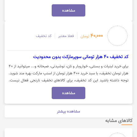
شماره‌گیری *500*1463# یا از پیام‌رسان بله دریافت کنید. با تکمیل خرید، تا ۲
مشاهده
روز بعد یک کد تخفیف (تا 500 هزار تومان) برای شما پیامک می‌شود که
می‌توانید در خرید بعدی خود از همین مجموعه از آن استفاده کنید. جهت خرید
با کالابرگ و دریافت کد تخفیف از اکالا، روی گزینه «خرید کنید» کلیک نمایید.
40,000
فعلا معتبر
کد تخفیف
تومان
کد تخفیف 40 هزار تومانی سوپرمارکت بدون محدودیت
برای خرید لبنیات و بستنی، خواروبار و نان، نوشیدنی، صبحانه و... میتوانید از 40
هزار تومان تخفیف، با سبد خرید 400 هزار تومان از اسنپ مارکت بهره مند شوید.
توجه داشته باشید این کد تخفیف، برای کالاهای تخفیف نارنجی فعال نیست.
جهت استفاده از کد تخفیف اسنپ مارکت، روی گزینه "خرید کنید" کلیک نمایید.
مشاهده
مشاهده بیشتر
کالاهای مشابه