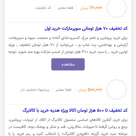
70,000
فعلا معتبر
کد تخفیف
تومان
کد تخفیف 70 هزار تومانی سوپرمارکت خرید اول
برای خرید پروتئین و تخم مرغ، کنسرو،غذای آماده و منجمد، میوه و سبزیجات،
آرایشی و بهداشتی، پت شاپ و... می‌توانید از 70 هزار تومان تخفیف _ ویژه
اولین خرید _ با سبد خرید 300 هزار تومان از اسنپ مارکت بهره مند شوید. توجه
داشته باشید این کد تخفیف، برای کالاهای تخفیف نارنجی فعال نیست. جهت
مشاهده
استفاده از کد تخفیف اسنپ مارکت، روی گزینه "خرید کنید" کلیک نمایید.
500,000
فعلا معتبر
پیشنهاد تخفیف دار
تومان
کد تخفیف تا 500 هزار تومان اکالا ویژه هدیه خرید با کالابرگ
برای خرید آنلاین کالاهای اساسی مشمول کالابرگ از اکالا، از لبنیات، پروتئین،
برنج و روغن گرفته تا حبوبات، ماکارونی، قند و شکر و پوشک بچه، کافیست در
مرحله سبد خرید گزینه «افزودن کالابرگ» را انتخاب کنید و رمز خرید را با