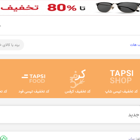
م
ف هات
برند یا کالای 
کد تخفیف تپسی شاپ
کد تخفیف کرفس
کد تخفیف تپسی فود
کد تخ
اخن
ند:
سایر
1