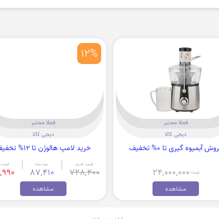
12%
فعلا معتبر
فعلا معتبر
دیجی کالا
دیجی کالا
وش آبمیوه گیری تا 0% تخفیف
خرید لامپ هالوژن تا 12% تخفیف
قیمت قدیم
سود شما
قیمت 
,990
87,410
728,400
24,000,000
قیمت:
مشاهده
مشاهده