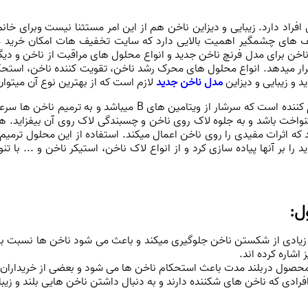
افراد دارد. زیبایی و دیزاین ناخن هم از این امر مستثنا نیست وبرای خ
یف های چشمگیر اهمیت بالایی دارد که سایت تخفیف هات امکان خرید 
ک ناخن برای مدل فرنچ ناخن جدید و انواع محلول های مراقبت از ناخن و دی
ان قرار میدهد. انواع محلول های محرک رشد ناخن، تقویت کننده ناخن، استح
 و زیبایی و دیزاین
مدل ناخن جدید
لازم است که از بهترین نوع آن میتوا
یکی از پرکاربردترین این محلول ها محلول ترمیم کننده است که سرش
نواخت باشد و به جلوه لاک روی ناخن و چسبندگی لاک روی آن بیفزاید. ه
که اثرات مفیدی را روی ناخن اعمال میکند. استفاده از این محلول ترمیم
 بر آنها پیاده سازی کرد و از انواع لاک ناخن، استیکر ناخن و ... با تنوع
ل:
 زیادی از شکستن ناخن جلوگیری میکند و باعث می شود ناخن ها نسبت ب
شاره کرده اند.
ن محصول دربلند مدت باعث استحکام ناخن ها می شود و بعضی از خریداران 
رادی که ناخن های شکننده دارند و به دنبال داشتن ناخن هایی بلند و زیب