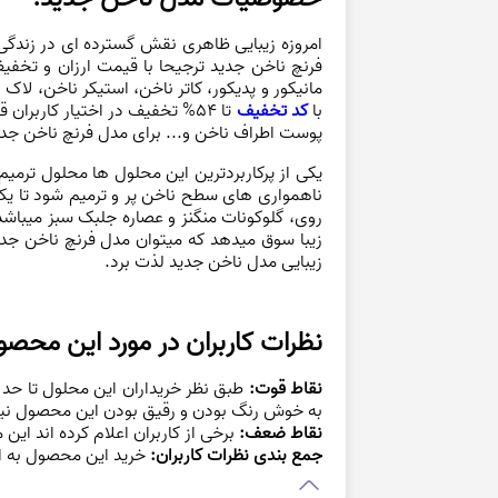
امروزه زیبایی ظاهری نقش گسترده ای در زندگی 
فرنچ ناخن جدید ترجیحا با قیمت ارزان و تخف
مانیکور و پدیکور، کاتر ناخن، استیکر ناخن، لا
با
کد تخفیف
تا 54% تخفیف در اختیار کاربر
پوست اطراف ناخن و... برای مدل فرنچ ناخن جدید
ناهمواری های سطح ناخن پر و ترمیم شود تا یک
روی، گلوکونات منگنز و عصاره جلبک سبز میباشد 
زیبا سوق میدهد که میتوان مدل فرنچ ناخن جدید را
زیبایی مدل ناخن جدید لذت برد.
نظرات کاربران در مورد این محصو
نقاط قوت:
طبق نظر خریداران این محلول تا حد
به خوش رنگ بودن و رقیق بودن این محصول نیز ا
نقاط ضعف:
برخی از کاربران اعلام کرده اند ای
جمع بندی نظرات کاربران:
خرید این محصول به اف