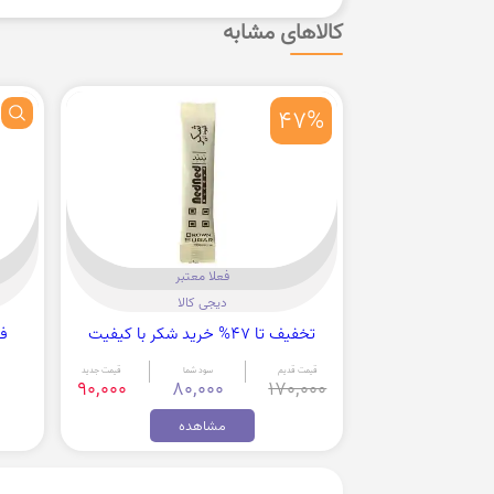
کالاهای مشابه
47%
فعلا معتبر
دیجی کالا
تخفیف تا 47% خرید شکر با کیفیت
فر
قیمت قدیم
سود شما
قیمت جدید
90,000
80,000
170,000
مشاهده