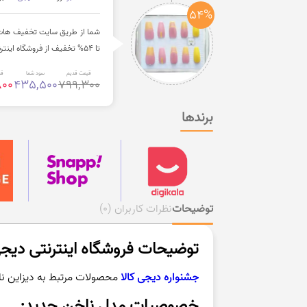
54%
شما از طریق سایت تخفیف هات بد
تا 54% تخفیف از فروشگاه اینترنتی دیجی کالا خریداری کنید.
قیمت قدیم
سود شما
قی
800
435,500
799,300
برندها
توضیحات
نظرات کاربران
(0)
توضیحات فروشگاه اینترنتی دیجی
جشنواره دیجی کالا
محصولات مرتبط به دیزاین ناخن و زیبایی ناخن ج
خصوصیات مدل ناخن جدید: