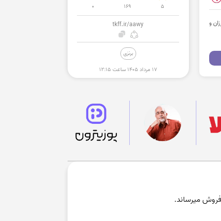
0
169
5
ان و
tkff.ir/aawy
برنزی
۱۷ مرداد ۱۴۰۵ ساعت ۱۲:۱۵