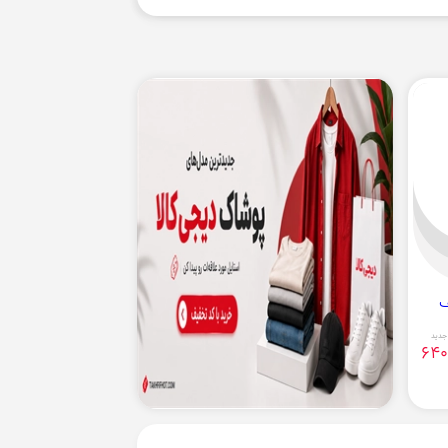
جدید
640