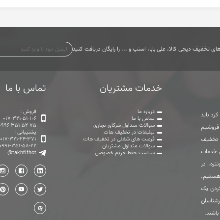
ی تخفیف دیجی کالا، علی بابا، اسنپ و ... را رایگان دریافت کنید
خدمات مشتریان
تماس با ما
درباره ما
فروش :
رد باید
تماس با ما
017-321-51-106
سوالات متداول شرکای تجاری
0996-351-52-75
 فروشیم
تبلیغات در تخفیف هات
پشتیبانی :
ت تخفیف
فرصت های شغلی در تخفیف هات
017-321-24-371
سوالات متداول مشتریان
0996-351-58-22
ی خدمات
سیاست حفظ حریم خصوصی
@takhfifhot
تره. در
هستیم.
ردن یک
رشناسان
باشند.