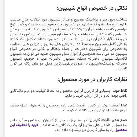
نکاتی در خصوص انواع شینیون:
شناخت موی سر و براشینگ صحیح و قد در
شینیون مو
، انتخاب مدل مناسب
با توجه به سلیقه و قد مشتری در شینیون جدید،فرم سر و صورت و گردن،نوع
مراسمی که میخواهد در آن شرکت کندو همچنین شینیون دخترانه و سایر مدل
ها،لباسی که مشتری میخواهد بپوشد سنجاق مویی و سنجاق پنس به میزان
کم و به و قرار دادن آن در زمان مناسب مدل شینیون ،شناخت کامل تکنیک ها
به طور کامل شینیون مو،استفاده از طراحی های به روز و دیزاین های متفاوت
به خصوص برای شینیون دخترانه، از جمله راهکار و نکاتی در خصوص انواع
شینیون مو می باشد همچنین از انواع مدل شینیون جدید می توان به شینیون
کلاسیک،شینیون دخترانه سبک، شینیون دخترانه عرب و حجیم، شینیون
دخترانه بوشینگ،شینیون به عنوان پرطرفدارترین مدل مو های زنانه می توان
نام برد.
نظرات کاربران در مورد محصول:
نقاط قوت:
بسیاری از کاربران از این محصول به لحاظ کیفیت،دوام و ماندگاری
راضی بوده اند و در کل ارزش خرید را دارد.
نقاط ضعف:
برخی از کاربران قیمت کمی بالای محصول را به عنوان نقطه ضعف
در
فروشگاه اینترنتی
دیجی کالا ثبت کرده اند.
جمع بندی نظرات کاربران:
در مجموع بسیاری از کاربران از، جنس مرغوب این
محصول و طراحی های متنوع آن رضایت کافی داشته اند و
خرید با تخفیف این
محصول
را، به سایر کاربران نیز پیشنهاد داده اند.