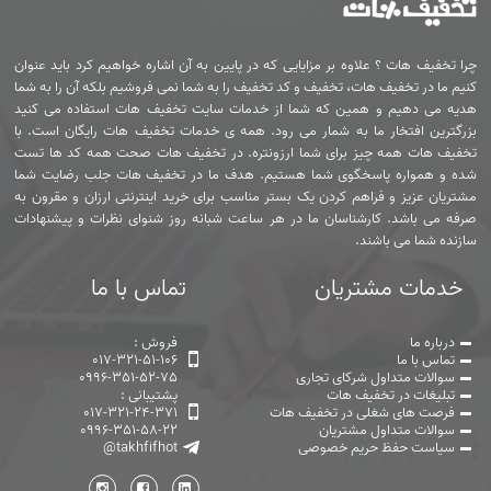
چرا تخفیف هات ؟ علاوه بر مزایایی که در پایین به آن اشاره خواهیم کرد باید عنوان
کنیم ما در تخفیف هات، تخفیف و کد تخفیف را به شما نمی فروشیم بلکه آن را به شما
هدیه می دهیم و همین که شما از خدمات سایت تخفیف هات استفاده می کنید
بزرگترین افتخار ما به شمار می رود. همه ی خدمات تخفیف هات رایگان است. با
تخفیف هات همه چیز برای شما ارزونتره. در تخفیف هات صحت همه کد ها تست
شده و همواره پاسخگوی شما هستیم. هدف ما در تخفیف هات جلب رضایت شما
مشتریان عزیز و فراهم کردن یک بستر مناسب برای خرید اینترنتی ارزان و مقرون به
صرفه می باشد. کارشناسان ما در هر ساعت شبانه روز شنوای نظرات و پیشنهادات
سازنده شما می باشند.
خدمات مشتریان
تماس با ما
درباره ما
فروش :
تماس با ما
017-321-51-106
سوالات متداول شرکای تجاری
0996-351-52-75
تبلیغات در تخفیف هات
پشتیبانی :
فرصت های شغلی در تخفیف هات
017-321-24-371
سوالات متداول مشتریان
0996-351-58-22
سیاست حفظ حریم خصوصی
@takhfifhot