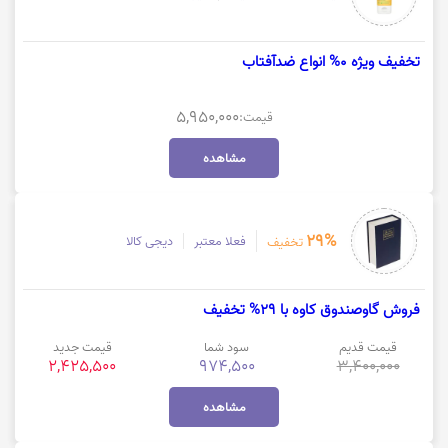
تخفیف ویژه 0% انواع ضدآفتاب
5,950,000
قیمت:
مشاهده
29%
فعلا معتبر
دیجی کالا
تخفیف
فروش گاوصندوق کاوه با 29% تخفیف
قیمت قدیم
سود شما
قیمت جدید
2,425,500
974,500
3,400,000
مشاهده