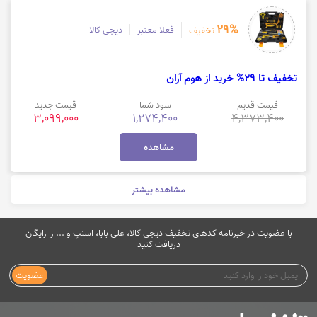
29%
فعلا معتبر
دیجی کالا
تخفیف
تخفیف تا 29% خرید از هوم آران
قیمت قدیم
سود شما
قیمت جدید
3,099,000
1,274,400
4,373,400
مشاهده
مشاهده بیشتر
با عضویت در خبرنامه کدهای تخفیف دیجی کالا، علی بابا، اسنپ و ... را رایگان
دریافت کنید
عضویت