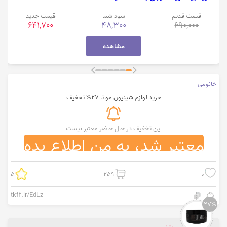
قیمت قدیم
سود شما
قیمت جدید
641,700
48,300
690,000
مشاهده
خانومی
خرید لوازم شینیون مو تا 27% تخفیف
این تخفیف در حال حاضر معتبر نیست
معتبر شد، به من اطلاع بده
5
259
0
tkff.ir/EdLz
27%