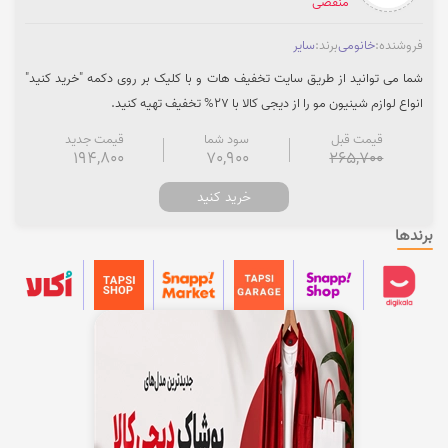
منقضی
فروشنده:
خانومی
برند:
سایر
شما می توانید از طریق سایت تخفیف هات و با کلیک بر روی دکمه "خرید کنید"
انواع لوازم شینیون مو را از دیجی کالا با 27% تخفیف تهیه کنید.
قیمت قبل
سود شما
قیمت جدید
194,800
70,900
265,700
خرید کنید
برندها