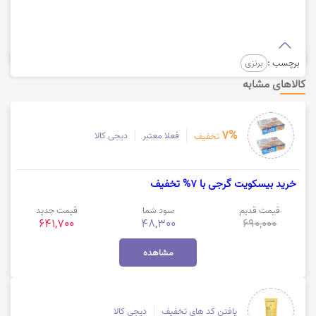
برچسب :
برنزی
کالاهای مشابه
7%
فعلا معتبر
دیجی کالا
تخفیف
خرید بیسکویت گرجی با 7% تخفیف
قیمت قدیم
سود شما
قیمت جدید
641,700
48,300
690,000
مشاهده
یافتن کد های تخفیف
دیجی کالا