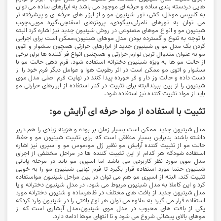
هایی دردسته بندی ساده و حرفه ای موجود می باشد به ابزارهای ساده می توان
به کلیپس مو،تل، کش، تور شینیون مو و از ابزار های حرفه ای و پیشرفته تر
می توان به تورهای نامرئی،بیگودی، پروتزهای اسفنجی،گیره مویی،چوب
شینیون مو و انواع موهای مصنوعی در روش شینیون جدید نیز اشاره کرد البته
با توجه به تنوع و گسترده بودن مدل موهای شینیون،ممکن است برای اجرایی
کردن یک مدل مو ی شینیون جدید از ابزارهای حرارتی همچون سشوار و اتوی
مو به عنوان متدوال ترین لوازم حرارتی و همچنین انواع فر کننده ها برای برخی
از حالت مو ها به ویژه شینیون دخترانه استفاده شود. فرم دهی حالت مو با
سشوار و اتوی مو ممکن است در اثر رطوبت هوا و عوامل دیگر فرم خود را از
دست داده و حالت وز دار و فر خورده پیدا کنند در نهایت فرم اصلی مدل موی
شینیون را از بین ببرندالبته برای تثبیت در کنار استفاده از ابرارهای حرارتی مو
باید از مواد تثبیت کننده نیز استفاده شود.
تثبیت با استفاده از مواد حرفه ای آرایش مو:
مدل شینیون جدید ممکن است بسیار زمان بر بوده و هزینه زیادی را هم دربر
داشته باشند بنابراین بسیار منظقی است که برای تثبیت شینیون مو و حفظ
حالت مو از تثبیت کننده آرایش مو نظیر ژل مو،موس مو و اسپری نیز اشاره
استفاده شودکه هر کدام از این تثبیت کننده ها در مراحل مختلفی از اجرای
مدل موی مورد نظر کاربردی می باشد اما اسپری مو باید در مرحله پایانی
شینیون حتما مورد استفاده قرار بگیرد تا فرم نهایی شینیون مو را به خوبی
تثبیت کند. البته از اسپری مو هم می توان در بین مراحل شینیون مواستفاده
کرد و این کاملا به مدل شینیون مربوط می شود. در مدل شینیون دخترانه و یا
مدل شینیون جدید از بافت های مختلف در ظاهرساده و شنیون دخترانه مورد
استفاده قرار می گیرد به علاوه می توان هر نوع بافتی را در شینیون وارد کردکه
یکی از بافت های محبوب در مدل موی شینیون،مدل آبشاری است که از
موهای بالای پیشانی شروع می شود و تا انتهای موها ادامه دارد.