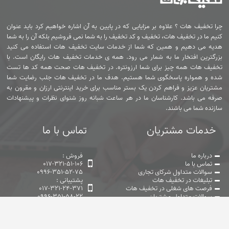
چرا تخفیف هات ؟ علاوه بر مزایایی که در پایین به آن اشاره خواهیم کرد باید عنوان
کنیم ما در تخفیف هات، تخفیف و کد تخفیف را به شما نمی فروشیم بلکه آن را به شما
هدیه می دهیم و همین که شما از خدمات سایت تخفیف هات استفاده می کنید
بزرگترین افتخار ما به شمار می رود. همه ی خدمات تخفیف هات رایگان است. با
تخفیف هات همه چیز برای شما ارزونتره. در تخفیف هات صحت همه کد ها تست
شده و همواره پاسخگوی شما هستیم. هدف ما در تخفیف هات جلب رضایت شما
مشتریان عزیز و فراهم کردن یک بستر مناسب برای خرید اینترنتی ارزان و مقرون به
صرفه می باشد. کارشناسان ما در هر ساعت شبانه روز شنوای نظرات و پیشنهادات
سازنده شما می باشند.
خدمات مشتریان
تماس با ما
درباره ما
فروش :
تماس با ما
017-321-51-106
سوالات متداول شرکای تجاری
0996-351-52-75
تبلیغات در تخفیف هات
پشتیبانی :
فرصت های شغلی در تخفیف هات
017-321-24-371
سوالات متداول مشتریان
0996-351-58-22
سیاست حفظ حریم خصوصی
@takhfifhot