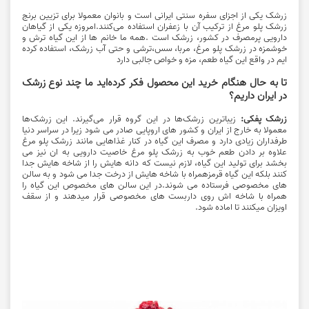
زرشک یکی از اجزای سفره سنتی ایرانی است و بانوان معمولا برای تزیین برنج
زرشک پلو مرغ از ترکیب آن با زعفران استفاده می‌کنند.امروزه یکی از گیاهان
دارویی پرمصرف در کشور، زرشک است .همه ما خانم ها از این گیاه ترش و
خوشمزه در
زرشک‌
پلو مرغ، مربا، سس،ترشی و حتی آب زرشک، استفاده کرده
ایم در واقع این گیاه طعم، مزه و خواص جالبی دارد
تا به حال هنگام خرید این محصول فکر کرده‌اید ما چند نوع زرشک
در ایران داریم؟
زرشک پفکی:
زیباترین زرشک‌ها در این گروه قرار می‌گیرند. این زرشک‌ها
معمولا به خارج از ایران و کشور های اروپایی صادر می شود زیرا در سراسر دنیا
طرفداران زیادی دارد و مصرف این گیاه در کنار غذاهایی مانند زرشک پلو مرغ
علاوه بر دادن طعم خوب به
زرشک
پلو مرغ خاصیت دارویی به ان نیز می
بخشد برای تولید این گیاه، لازم نیست که دانه هایش را از شاخه هایش جدا
کنند بلکه این گیاه قرمزهمراه با شاخه هایش از درخت جدا می شود و به سالن
های مخصوصی فرستاده می شوند.در این سالن های مخصوص این گیاه را
همراه با شاخه اش روی داربست های مخصوصی قرار میدهند و از سقف
اویزان میکنند تا اماده شود.