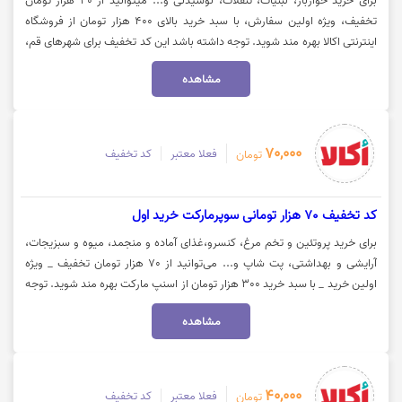
برای خرید خواربار، لبنیات، تنقلات، نوشیدنی و... میتوانید از 40 هزار تومان
تخفیف، ویژه اولین سفارش، با سبد خرید بالای 400 هزار تومان از فروشگاه
اینترنتی اکالا بهره مند شوید. توجه داشته باشد این کد تخفیف برای شهرهای قم،
کرمانشاه، همدان، تبریز، یزد، خرم آباد، بیرجند، قزوین، کاشان، سمنان، ارومیه و
مشاهده
مشهد فعال میباشد. جهت استفاده از تخفیف روی گزینه "خرید کنید" کلیک
نمایید.
70,000
فعلا معتبر
کد تخفیف
تومان
کد تخفیف 70 هزار تومانی سوپرمارکت خرید اول
برای خرید پروتئین و تخم مرغ، کنسرو،غذای آماده و منجمد، میوه و سبزیجات،
آرایشی و بهداشتی، پت شاپ و... می‌توانید از 70 هزار تومان تخفیف _ ویژه
اولین خرید _ با سبد خرید 300 هزار تومان از اسنپ مارکت بهره مند شوید. توجه
داشته باشید این کد تخفیف، برای کالاهای تخفیف نارنجی فعال نیست. جهت
مشاهده
استفاده از کد تخفیف اسنپ مارکت، روی گزینه "خرید کنید" کلیک نمایید.
40,000
فعلا معتبر
کد تخفیف
تومان