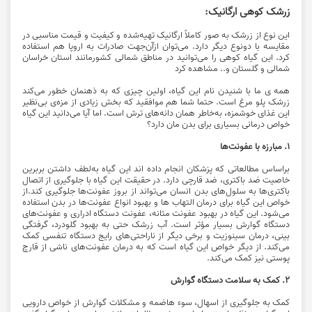
زرشک کوهی ارگانیک:
این نوع از زرشک به صور کاملاً ارگانیک تهیه‌شده و
کیفیت و قیمت مناسبی
در
مقایسه با دونوع دیگر دارد. می‌توان ازآن‌جهت صادرات به اروپا هم استفاده
کرد. این گیاه کوهی را می‌توانید در مناطق شمالی کشورمانند استان خراسان
شمالی و گلستان و.. مشاهده کرد
همه ی ما با شنیدن نام این گیاه، اولین چیزی که به ذهنمان خطور می‌کند
زرشک ‌پلو مرغ است. حتما شما هم موافقید که بخش زیادی از مزه‌ی بی‌نظیر
این غذای خوشمزه، به‌خاطر همان دانه‌های ترش است. اما آیا می‌دانید این گیاه
خواص درمانی بسیاری برای بدن مان دارد؟
۱. مبارزه با عفونت‌ها
براساس مطالعاتی که پزشکان انجام داده اند این گیاه به‌لطف داشتن بربرین‌
خاصیت ضد باکتری، ضد قارچی دارد. در حقیقت این گیاه با جلوگیری از اتصال
باکتری‌ها به سلول‌های بدن انسان می‌تواند از بروز عفونت‌ها جلوگیری کند.از
خواص این گیاه برای درمان التهاب ها و بهبود انواع عفونت‌ها در بدن استفاده
می‌شود. این گیاه در بهبود عفونت مثانه، عفونت دستگاه ادراری و عفونت‌های
دستگاه گوارش بسیار مؤثر است. آب زرشک حتی به بهبود گلودرد، گرفتگی
بینی، درمان سینوزیت و برخی دیگر از ناراحتی‌های رایج دستگاه تنفسی کمک
می‌کند. از دیگر خواص این گیاه است که به درمان عفونت‌های ناشی از قارچ
پوستی نیز کمک می‌کند.
۲. کمک به سلامت دستگاه گوارش
کمک به جلوگیری از اسهال، سوء هاضمه و مشکلات گوارش از خواص دارویی