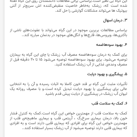
این گیاه بی نظیر است.براساس برخی مطالعات دانشمندان روی این گیاه گفته
شده است که، زرشک به‌خاطر خاصیت منقبض‌کننده اش سریع‌تر از آنتی
بیوتیک ها می‌تواند مشکلات گوارشی را حل کند.
۳. درمان اسهال
براساس مطالعات بربرین موجود در این گیاه می‌تواند با عفونت‌های ناشی از
باکتری‌ها، ویروس‌ها، قارچ‌ها و انگل‌های موجود در بدنمان مبارزه کند..
۴. بهبود سوء‌هاضمه
برای کمک به درمان سوء‌هاضمه مصرف آب ‌زرشک یا چای این گیاه به بیماران
توصیه می‌شود. برای بهبود سوء‌هاضمه توصیه می‌شود ۱۵ تا ۲۰ دقیقه قبل از
مصرف وعده‌ی غذایی از آب زرشک استفاده کنید.
۵. پیشگیری و بهبود دیابت
تأثیرات مثبت این گیاه بر قند خون کاملا به اثبات رسیده و آن را به انتخابی
عالی برای پیشگیری یا بهبود دیابت تبدیل کرده است.و با مصرف روزانه یک
لیوان آب زرشک در پیشگیری از دیابت پیش قدم باشید
۶. کمک به سلامت قلب
کمک به سلامت قلب از مهمترین خواص این گیاه است.کمک به کنترل فشار
خون بالا، درمان بیماری سرخ‌رگ ، آریتمی قلب و بیماری ماهیچه‌ی قلب از
مهمترین خواص این گیاه برای افرادی که بیماری قلبی دارند است و به افرادی
که بیماری قلبی دارند توصیه میشود از آب زرشک بسیار استفاده کنند..