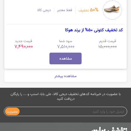
50%
فعلا معتبر
دیجی کالا
تخفیف
کد تخفیف کتونی 50% از برند هوکا
قیمت قدیم
سود شما
قیمت جدید
7,490,000
7,510,000
15,000,000
مشاهده
مشاهده بیشتر
با عضویت در خبرنامه کدهای تخفیف دیجی کالا، علی بابا، اسنپ و ... را رایگان
دریافت کنید
عضویت