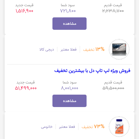
قیمت قدیم
سود شما
قیمت جدید
1,516,900
721,800
2,238,700
مشاهده
13%
فعلا معتبر
دیجی کالا
تخفیف
فروش ویژه لپ تاپ دل با بیشترین تخفیف
قیمت قدیم
سود شما
قیمت جدید
51,499,000
8,001,000
59,500,000
مشاهده
73%
فعلا معتبر
خانومی
تخفیف