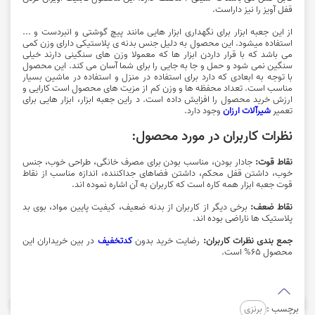
قفل آویز را نیز داراست.
از این
جعبه ابزار
برای نگهداری ابزار هایی مانند پیچ گوشتی و انبردست و ...
استفاده میشود. این محصول به دلیل جنس بدنه ی پلاستیکی دارای وزن کمی
می باشد که با قرار داردن ابزار ها که معمولا وزن های سنگینی دارند خیلی
سنگین نمی شود و حمل و جا به جایی را برای شما آسان می کند. این محصول
با توجه به ابعادی که دارد برای استفاده در منزل و استفاده در ماشین بسیار
مناسب است. تعداد محفظه ها و وزن کم از مزیت های محصول است کارایی و
ارزش خرید محصول را افزایش داده است. د راین جعبه ابزار، ابزار هایی برای
تعمیر
شیرآلات ارزان
وجود دارد.
نظرات کاربران در مورد محصول:
نقاط قوت:
جادار بودن، مناسب بودن برای مصرف خانگی، طراحی خوب، جنس
خوب، داشتن قفل محکم، داشتن فضاهای جداکننده، اندازه مناسب از نقاط
قوت جعبه ابزار همه کاره است که کاربران به آن اشاره نموده اند.
نقاط ضعف:
برخی دیگر از کاربران از بدنه ضعیف، کیفیت پایین مواد، بوی بد
پلاستیک ها ناراضی بوده اند.
جمع بندی نظرات کاربران:
رضایت خرید بدون
کدتخفیف
در بین خریداران این
محصول 65% است.
برچسب :
برنزی