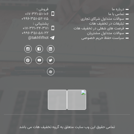
درباره ما
فروش :
تماس با ما
017-321-51-106
سوالات متداول شرکای تجاری
0996-351-52-75
تبلیغات در تخفیف هات
پشتیبانی :
فرصت های شغلی در تخفیف هات
017-321-24-371
سوالات متداول مشتریان
0996-351-58-22
سیاست حفظ حریم خصوصی
@takhfifhot
تمامی حقوق این وب سایت متعلق به گروه تخفیف هات می باشد