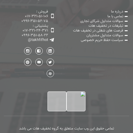
درباره ما
فروش :
تماس با ما
017-321-51-106
سوالات متداول شرکای تجاری
0996-351-52-75
تبلیغات در تخفیف هات
پشتیبانی :
فرصت های شغلی در تخفیف هات
017-321-24-371
سوالات متداول مشتریان
0996-351-58-22
سیاست حفظ حریم خصوصی
@takhfifhot
تمامی حقوق این وب سایت متعلق به گروه تخفیف هات می باشد